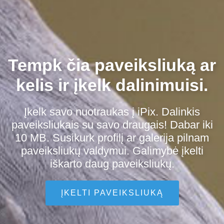
Tempk čia paveiksliuką ar
kelis ir įkelk dalinimuisi.
Įkelk savo nuotraukas į iPix. Dalinkis
paveiksliukais su savo draugais! Dabar iki
10 MB. Susikurk profilį ar galerija pilnam
paveiksliukų valdymui. Galimybė įkelti
iškarto daug paveiksliukų.
ĮKELTI PAVEIKSLIUKĄ