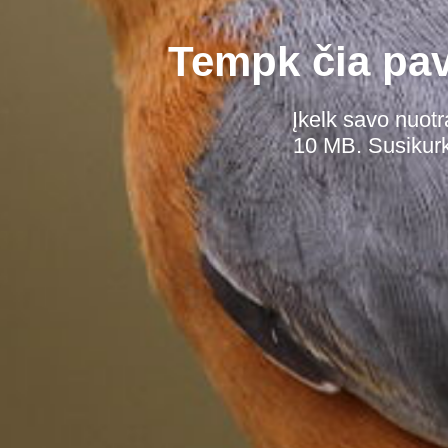
Tempk čia pave
Įkelk savo nuotr
10 MB. Susikurk 