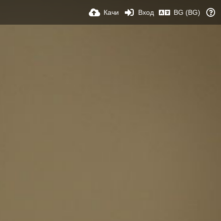
Качи
Вход
BG (BG)