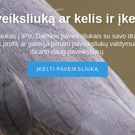
iksliuką ar kelis ir įke
aukas į iPix. Dalinkis paveiksliukais su savo dr
profilį ar galerija pilnam paveiksliukų valdymui
iškarto daug paveiksliukų.
ĮKELTI PAVEIKSLIUKĄ