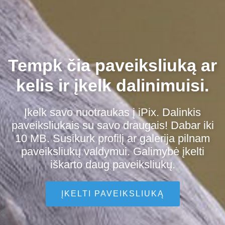
Tempk čia paveiksliuką ar
kelis ir įkelk dalinimuisi.
Įkelk savo nuotraukas į iPix. Dalinkis
paveiksliukais su savo draugais! Dabar iki
10 MB. Susikurk profilį ar galerija pilnam
paveiksliukų valdymui. Galimybė įkelti
iškarto daug paveiksliukų.
ĮKELTI PAVEIKSLIUKĄ