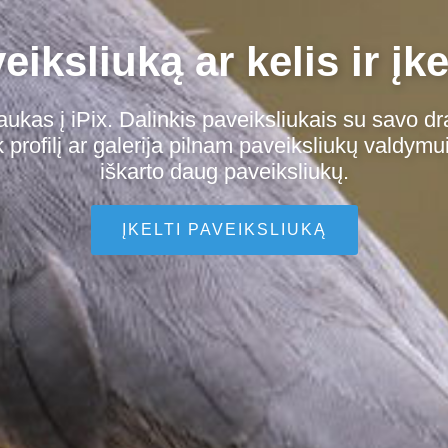
iksliuką ar kelis ir įke
aukas į iPix. Dalinkis paveiksliukais su savo dr
profilį ar galerija pilnam paveiksliukų valdymui
iškarto daug paveiksliukų.
ĮKELTI PAVEIKSLIUKĄ