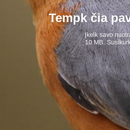
Tempk čia pave
Įkelk savo nuotr
10 MB. Susikurk 