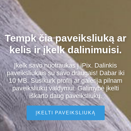
Tempk čia paveiksliuką ar
kelis ir įkelk dalinimuisi.
Įkelk savo nuotraukas į iPix. Dalinkis
paveiksliukais su savo draugais! Dabar iki
10 MB. Susikurk profilį ar galerija pilnam
paveiksliukų valdymui. Galimybė įkelti
iškarto daug paveiksliukų.
ĮKELTI PAVEIKSLIUKĄ