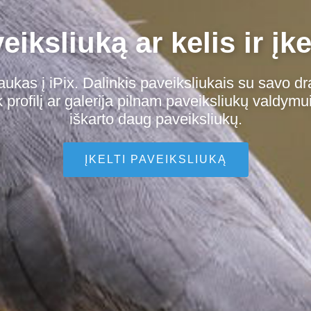
iksliuką ar kelis ir įke
aukas į iPix. Dalinkis paveiksliukais su savo dr
profilį ar galerija pilnam paveiksliukų valdymui
iškarto daug paveiksliukų.
ĮKELTI PAVEIKSLIUKĄ