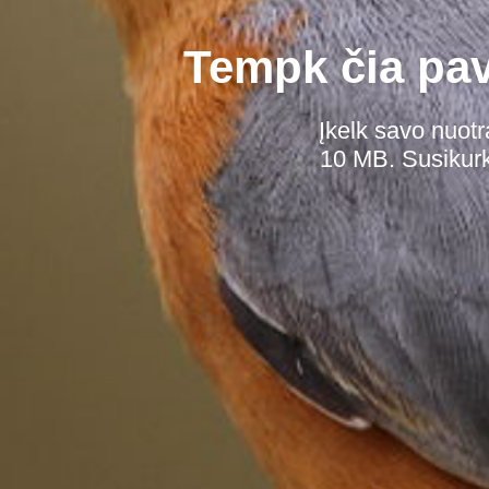
Tempk čia pave
Įkelk savo nuotr
10 MB. Susikurk 