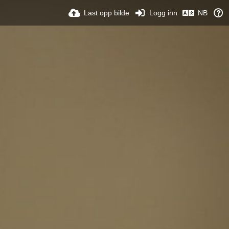
Last opp bilde
Logg inn
NB